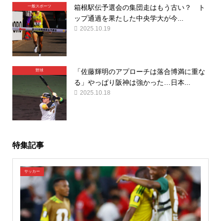
箱根駅伝予選会の集団走はもう古い？ ト
一般スポーツ
ップ通過を果たした中央学大が今...
2025.10.19
「佐藤輝明のアプローチは落合博満に重な
野球
る」やっぱり阪神は強かった…日本...
2025.10.18
特集記事
サッカー