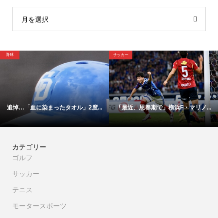
月を選択
野球
サッカー
追悼…「血に染まったタオル」2度...
「最近、思春期で」横浜F・マリノ...
カテゴリー
ゴルフ
サッカー
テニス
モータースポーツ