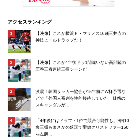
アクセスランキング
【映像】これが横浜Ｆ・マリノス16歳三井寺の
神技ヒールトラップだ！
【映像】これが4年後ドラ1間違いない高部陸の
圧巻三者連続三振シーンだ！
激震！韓国サッカー協会が15年前にW杯予選な
どで「外国人審判を性的接待していた」疑惑の
スキャンダルが...
「4年後にはドラフト1位で競合可能性も」9回10
奪三振もまさかの落球で聖隷クリストファー150
㎞左腕...