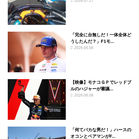
2026.07.27
「完全に台無しだ！一体全体ど
うしたんだ？」F1モ...
2026.06.08
【映像】モナコＧＰでレッドブ
ルのハジャーが審議...
2026.06.08
「何てバカな男だ！」ハースの
オコンとベアマンがF...