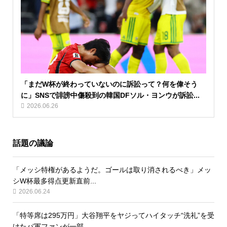
「まだW杯が終わっていないのに訴訟って？何を偉そう
に」SNSで誹謗中傷殺到の韓国DFソル・ヨンウが訴訟...
2026.06.26
話題の議論
「メッシ特権があるようだ。ゴールは取り消されるべき」メッ
シW杯最多得点更新直前...
2026.06.24
「特等席は295万円」大谷翔平をヤジってハイタッチ“洗礼”を受
けたパ軍ファンが一部...