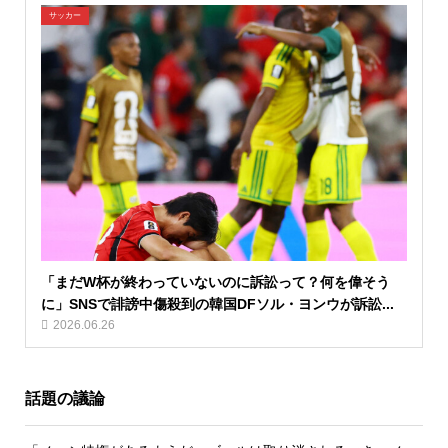
サッカー
「まだW杯が終わっていないのに訴訟って？何を偉そう
に」SNSで誹謗中傷殺到の韓国DFソル・ヨンウが訴訟...
2026.06.26
話題の議論