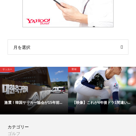
月を選択
野球
野球
サッカー協会が15年前...
【映像】これが4年後ドラ1間違い...
「高橋遥人
カテゴリー
ゴルフ