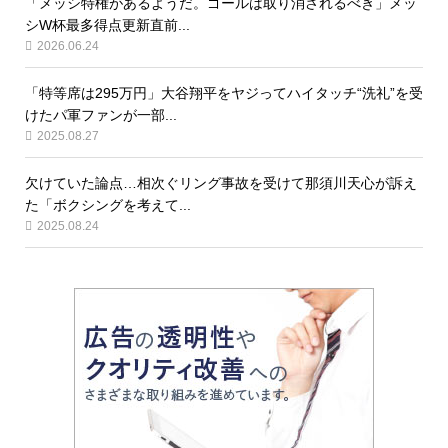
「メッシ特権があるようだ。ゴールは取り消されるべき」メッ
シW杯最多得点更新直前...
2026.06.24
「特等席は295万円」大谷翔平をヤジってハイタッチ“洗礼”を受
けたパ軍ファンが一部...
2025.08.27
欠けていた論点…相次ぐリング事故を受けて那須川天心が訴え
た「ボクシングを考えて...
2025.08.24