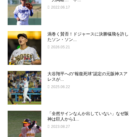
2022.06.17
渦巻く賛否！ドジャースに決勝犠飛を許し
たソン・ソン...
2026.05.21
大谷翔平への“報復死球”認定の元阪神スア
レスが...
2025.06.22
「全然サインなんか出していない」なぜ阪
神は巨人から1...
2023.08.27