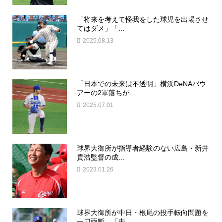
「将来を考えて怪我をした球児を出場させ
てはダメ」「...
2025.08.13
「日本での未来は不透明」横浜DeNAバウ
アーの2軍落ちが...
2025.07.01
球界大御所が指導者経験のない広島・新井
貴浩監督の成...
2023.01.26
球界大御所が中日・根尾の投手転向問題を
一刀両断…「中...