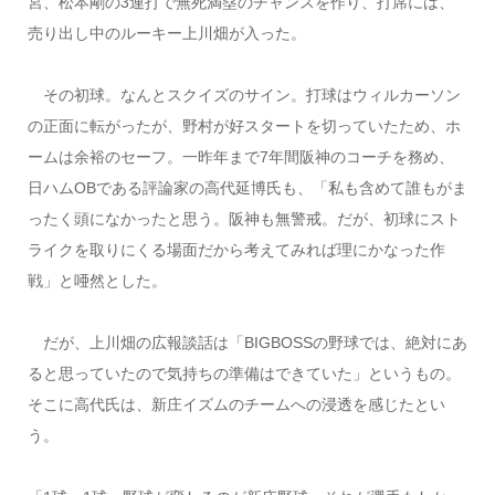
宮、松本剛の3連打で無死満塁のチャンスを作り、打席には、
売り出し中のルーキー上川畑が入った。
その初球。なんとスクイズのサイン。打球はウィルカーソン
の正面に転がったが、野村が好スタートを切っていたため、ホ
ームは余裕のセーフ。一昨年まで7年間阪神のコーチを務め、
日ハムOBである評論家の高代延博氏も、「私も含めて誰もがま
ったく頭になかったと思う。阪神も無警戒。だが、初球にスト
ライクを取りにくる場面だから考えてみれば理にかなった作
戦」と唖然とした。
だが、上川畑の広報談話は「BIGBOSSの野球では、絶対にあ
ると思っていたので気持ちの準備はできていた」というもの。
そこに高代氏は、新庄イズムのチームへの浸透を感じたとい
う。