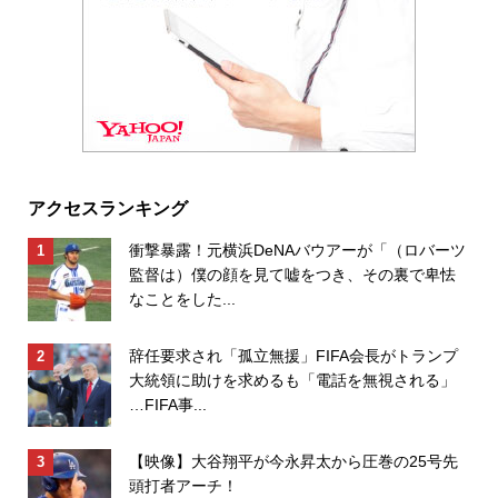
アクセスランキング
衝撃暴露！元横浜DeNAバウアーが「（ロバーツ
監督は）僕の顔を見て嘘をつき、その裏で卑怯
なことをした...
辞任要求され「孤立無援」FIFA会長がトランプ
大統領に助けを求めるも「電話を無視される」
…FIFA事...
【映像】大谷翔平が今永昇太から圧巻の25号先
頭打者アーチ！