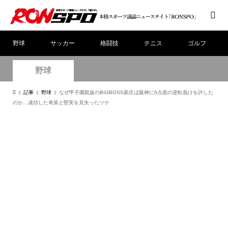
野球
サッカー
格闘技
テニス
ゴルフ
野球
記事
野球
なぜ甲子園凱旋のBIGBOSS新庄は阪神に6点差の逆転負けを許した
のか…成功した奇策と堅実を見失ったツケ