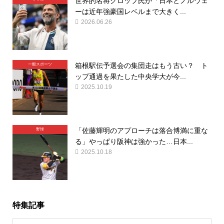
世界的名将クロップ氏が「日本とノルウェ
ーは近年強豪国レベルまで大きく...
2026.06.26
箱根駅伝予選会の集団走はもう古い？ ト
一般スポーツ
ップ通過を果たした中央学大が今...
2025.10.19
「佐藤輝明のアプローチは落合博満に重な
野球
る」やっぱり阪神は強かった…日本...
2025.10.18
特集記事