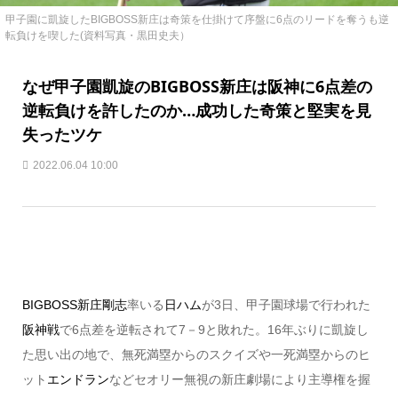
甲子園に凱旋したBIGBOSS新庄は奇策を仕掛けて序盤に6点のリードを奪うも逆
転負けを喫した(資料写真・黒田史夫）
なぜ甲子園凱旋のBIGBOSS新庄は阪神に6点差の
逆転負けを許したのか…成功した奇策と堅実を見
失ったツケ
2022.06.04 10:00
BIGBOSS
新庄剛志
率いる
日ハム
が3日、甲子園球場で行われた
阪神戦
で6点差を逆転されて7－9と敗れた。16年ぶりに凱旋し
た思い出の地で、無死満塁からのスクイズや一死満塁からのヒ
ット
エンドラン
などセオリー無視の新庄劇場により主導権を握