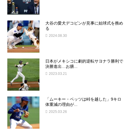
大谷の愛犬デコピンが見事に始球式を務め
る
2024.08.30
日本がメキシコに劇的逆転サヨナラ勝利で
決勝進出…お膳...
2023.03.21
「ムーキー・ベッツは峠を越した」9キロ
体重減の理由が...
2025.03.26