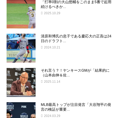
「打率0割の大山悠輔をこのまま5番で起用
続けるべきか...
2025.10.29
清原和博氏の息子である慶応大の正吾は24
日のドラフト...
2024.10.21
それ言う？！ヤンキースGMが「結果的に
（山本由伸＆佐...
2025.11.14
MLB最高トップが注目発言「大谷翔平の発
言の検証が重要...
2024.03.29