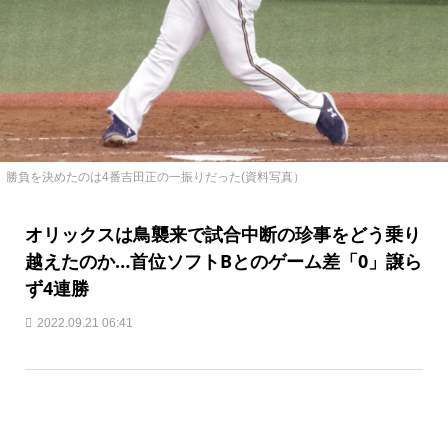
勝負を決めたのは4番吉田正の一振りだった(資料写真）
オリックスは鳥襲来で試合中断の珍事をどう乗り
越えたのか…首位ソフトBとのゲーム差「0」譲ら
ず4連勝
2022.09.21 06:41