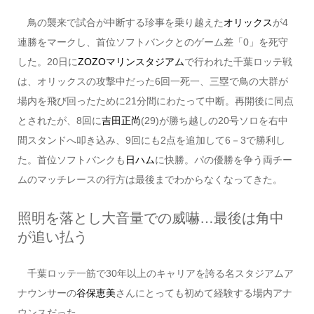
鳥の襲来で試合が中断する珍事を乗り越えた
オリックス
が4
連勝をマークし、首位ソフトバンクとのゲーム差「0」を死守
した。20日に
ZOZOマリンスタジアム
で行われた千葉ロッテ戦
は、オリックスの攻撃中だった6回一死一、三塁で鳥の大群が
場内を飛び回ったために21分間にわたって中断。再開後に同点
とされたが、8回に
吉田正尚
(29)が勝ち越しの20号ソロを右中
間スタンドへ叩き込み、9回にも2点を追加して6－3で勝利し
た。首位ソフトバンクも
日ハム
に快勝。パの優勝を争う両チー
ムのマッチレースの行方は最後までわからなくなってきた。
照明を落とし大音量での威嚇…最後は角中
が追い払う
千葉ロッテ一筋で30年以上のキャリアを誇る名スタジアムア
ナウンサーの
谷保恵美
さんにとっても初めて経験する場内アナ
ウンスだった。