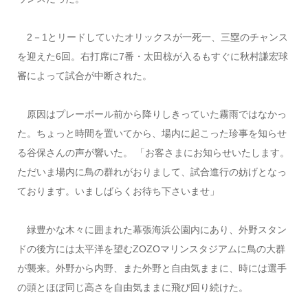
2－1とリードしていたオリックスが一死一、三塁のチャンス
を迎えた6回。右打席に7番・太田椋が入るもすぐに秋村謙宏球
審によって試合が中断された。
原因はプレーボール前から降りしきっていた霧雨ではなかっ
た。ちょっと時間を置いてから、場内に起こった珍事を知らせ
る谷保さんの声が響いた。 「お客さまにお知らせいたします。
ただいま場内に鳥の群れがおりまして、試合進行の妨げとなっ
ております。いましばらくお待ち下さいませ」
緑豊かな木々に囲まれた幕張海浜公園内にあり、外野スタン
ドの後方には太平洋を望むZOZOマリンスタジアムに鳥の大群
が襲来。外野から内野、また外野と自由気ままに、時には選手
の頭とほぼ同じ高さを自由気ままに飛び回り続けた。