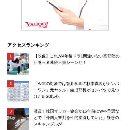
アクセスランキング
【映像】これが4年後ドラ1間違いない高部陸の
圧巻三者連続三振シーンだ！
「今年の対象では智弁学園の杉本真滉がナンバ
ーワン」元ヤクルト編成部長がセンバツで見つ
けたBIG3以外...
激震！韓国サッカー協会が15年前にW杯予選な
どで「外国人審判を性的接待していた」疑惑の
スキャンダルが...