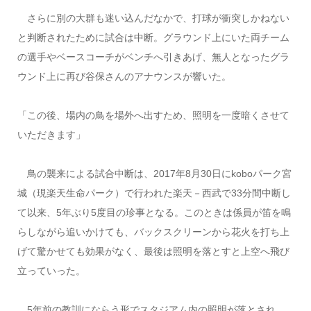
さらに別の大群も迷い込んだなかで、打球が衝突しかねない
と判断されたために試合は中断。グラウンド上にいた両チーム
の選手やベースコーチがベンチへ引きあげ、無人となったグラ
ウンド上に再び谷保さんのアナウンスが響いた。
「この後、場内の鳥を場外へ出すため、照明を一度暗くさせて
いただきます」
鳥の襲来による試合中断は、2017年8月30日にkoboパーク宮
城（現楽天生命パーク）で行われた楽天－西武で33分間中断し
て以来、5年ぶり5度目の珍事となる。このときは係員が笛を鳴
らしながら追いかけても、バックスクリーンから花火を打ち上
げて驚かせても効果がなく、最後は照明を落とすと上空へ飛び
立っていった。
5年前の教訓にならう形でスタジアム内の照明が落とされ、