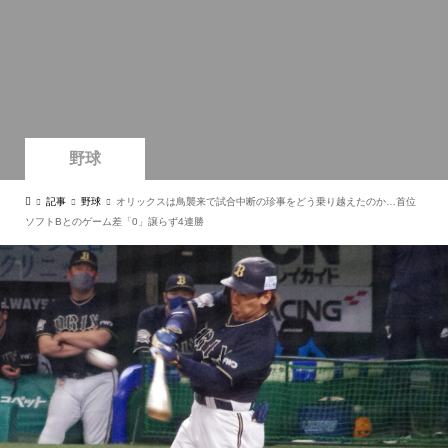
野球
記事
野球
オリックスは鳥襲来で試合中断の珍事をどう乗り越えたのか…首位
ソフトBとのゲーム差「0」譲らず4連勝