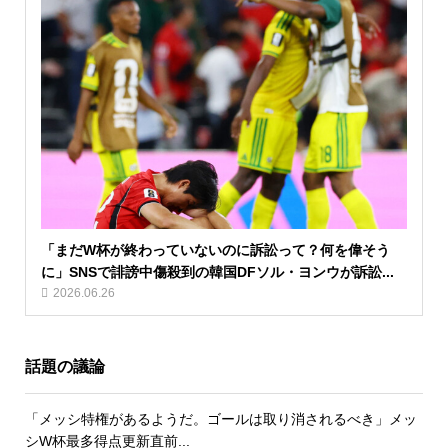
「まだW杯が終わっていないのに訴訟って？何を偉そう
に」SNSで誹謗中傷殺到の韓国DFソル・ヨンウが訴訟...
2026.06.26
話題の議論
「メッシ特権があるようだ。ゴールは取り消されるべき」メッ
シW杯最多得点更新直前...