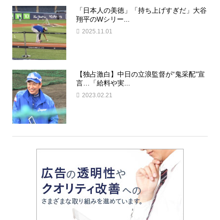
「日本人の美徳」「持ち上げすぎだ」大谷
翔平のWシリー...
2025.11.01
【独占激白】中日の立浪監督が“鬼采配”宣
言…「給料や実...
2023.02.21