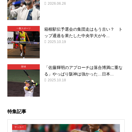
2026.06.26
箱根駅伝予選会の集団走はもう古い？ ト
一般スポーツ
ップ通過を果たした中央学大が今...
2025.10.19
「佐藤輝明のアプローチは落合博満に重な
野球
る」やっぱり阪神は強かった…日本...
2025.10.18
特集記事
サッカー