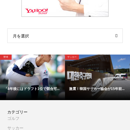
月を選択
球
サッカー
野
「4年後にはドラフト1位で競合可...
激震！韓国サッカー協会が15年前...
カテゴリー
ゴルフ
サッカー