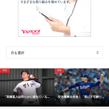
月を選択
野球
サッカー
は明らかに疲れている...
交渉裏舞台発覚！「実に不可解だ...
「48時間