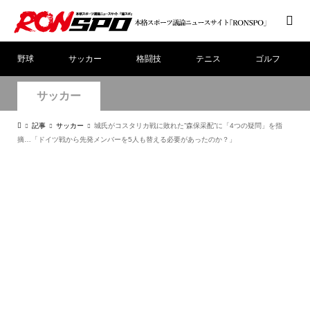
野球
サッカー
格闘技
テニス
ゴルフ
サッカー
記事
サッカー
城氏がコスタリカ戦に敗れた”森保采配”に「4つの疑問」を指
摘…「ドイツ戦から先発メンバーを5人も替える必要があったのか？」