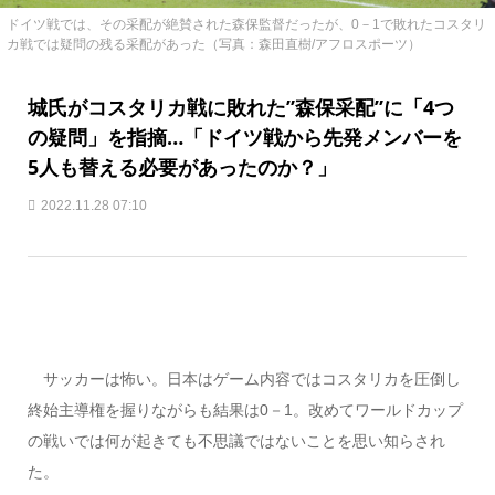
ドイツ戦では、その采配が絶賛された森保監督だったが、0－1で敗れたコスタリ
カ戦では疑問の残る采配があった（写真：森田直樹/アフロスポーツ）
城氏がコスタリカ戦に敗れた”森保采配”に「4つ
の疑問」を指摘…「ドイツ戦から先発メンバーを
5人も替える必要があったのか？」
2022.11.28 07:10
サッカーは怖い。日本はゲーム内容ではコスタリカを圧倒し
終始主導権を握りながらも結果は0－1。改めてワールドカップ
の戦いでは何が起きても不思議ではないことを思い知らされ
た。