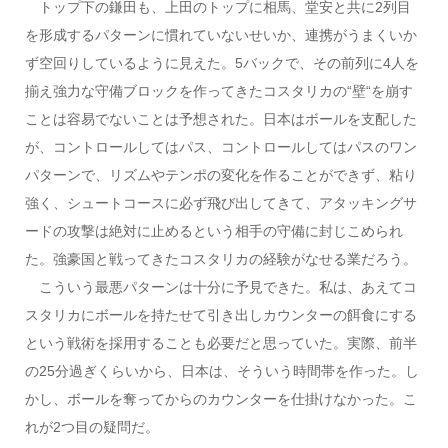
トップ下の鎌田も、上田のトップに相馬、堂安と共に2列目
を形成するパターンに慣れていないせいか、連携がうまくいか
ず空回りしているように見えた。5バックで、その前列に4人を
揃え強力な守備ブロックを作ってきたコスタリカの“壁“を崩す
ことは容易でないことは予想された。日本はボールを支配した
が、コントロールしてはパス、コントロールしてはパスのワン
パターンで、リズムやテンポの変化を作ることができず、粘り
強く、シュートコースに必ず飛び出してきて、アタッキングサ
ードの攻撃は絶対に止めるという相手の守備に封じこめられ
た。強豪国と戦ってきたコスタリカの経験がなせる業だろう。
こういう最悪パターンは十分に予見できた。私は、あえてコ
スタリカにボールを持たせて引き出しカウンターの餌食にする
という戦術を採用することも必要だと思っていた。実際、前半
の25分過ぎくらいから、日本は、そういう時間帯を作った。し
かし、ボールを奪ってからのカウンターを仕掛けなかった。こ
れが2つ目の疑問だ。