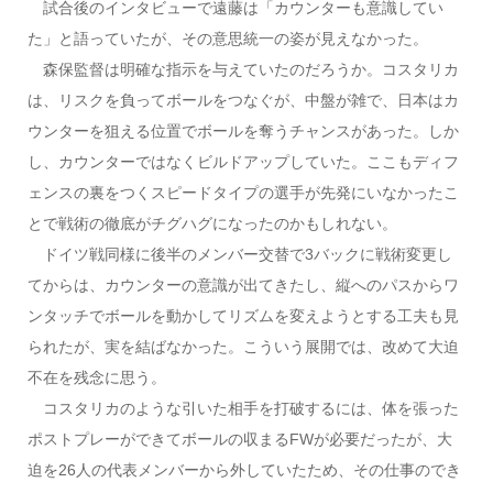
試合後のインタビューで遠藤は「カウンターも意識してい
た」と語っていたが、その意思統一の姿が見えなかった。
森保監督は明確な指示を与えていたのだろうか。コスタリカ
は、リスクを負ってボールをつなぐが、中盤が雑で、日本はカ
ウンターを狙える位置でボールを奪うチャンスがあった。しか
し、カウンターではなくビルドアップしていた。ここもディフ
ェンスの裏をつくスピードタイプの選手が先発にいなかったこ
とで戦術の徹底がチグハグになったのかもしれない。
ドイツ戦同様に後半のメンバー交替で3バックに戦術変更し
てからは、カウンターの意識が出てきたし、縦へのパスからワ
ンタッチでボールを動かしてリズムを変えようとする工夫も見
られたが、実を結ばなかった。こういう展開では、改めて大迫
不在を残念に思う。
コスタリカのような引いた相手を打破するには、体を張った
ポストプレーができてボールの収まるFWが必要だったが、大
迫を26人の代表メンバーから外していたため、その仕事のでき