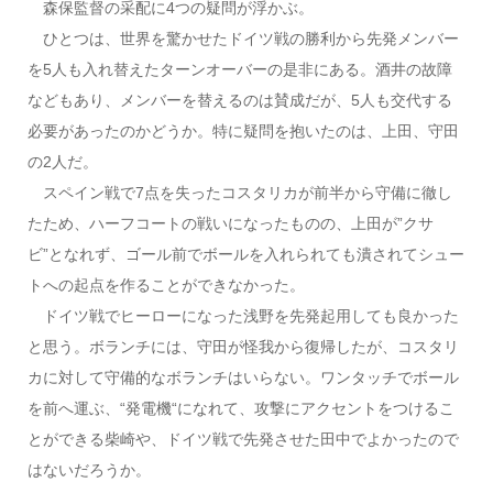
森保監督の采配に4つの疑問が浮かぶ。
ひとつは、世界を驚かせたドイツ戦の勝利から先発メンバー
を5人も入れ替えたターンオーバーの是非にある。酒井の故障
などもあり、メンバーを替えるのは賛成だが、5人も交代する
必要があったのかどうか。特に疑問を抱いたのは、上田、守田
の2人だ。
スペイン戦で7点を失ったコスタリカが前半から守備に徹し
たため、ハーフコートの戦いになったものの、上田が”クサ
ビ”となれず、ゴール前でボールを入れられても潰されてシュー
トへの起点を作ることができなかった。
ドイツ戦でヒーローになった浅野を先発起用しても良かった
と思う。ボランチには、守田が怪我から復帰したが、コスタリ
カに対して守備的なボランチはいらない。ワンタッチでボール
を前へ運ぶ、“発電機“になれて、攻撃にアクセントをつけるこ
とができる柴崎や、ドイツ戦で先発させた田中でよかったので
はないだろうか。