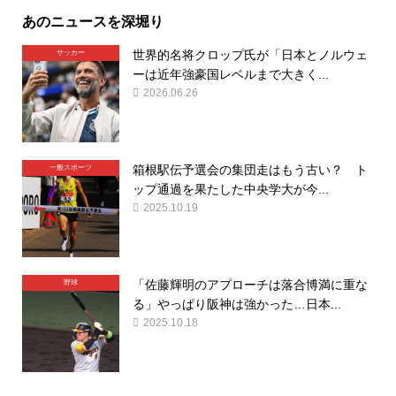
あのニュースを深堀り
世界的名将クロップ氏が「日本とノルウェ
サッカー
ーは近年強豪国レベルまで大きく...
2026.06.26
箱根駅伝予選会の集団走はもう古い？ ト
一般スポーツ
ップ通過を果たした中央学大が今...
2025.10.19
「佐藤輝明のアプローチは落合博満に重な
野球
る」やっぱり阪神は強かった…日本...
2025.10.18