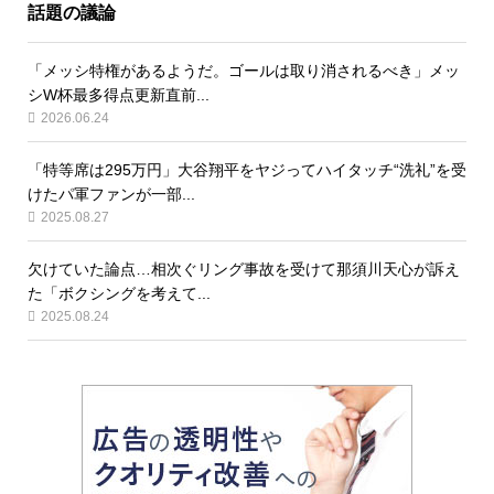
話題の議論
「メッシ特権があるようだ。ゴールは取り消されるべき」メッ
シW杯最多得点更新直前...
2026.06.24
「特等席は295万円」大谷翔平をヤジってハイタッチ“洗礼”を受
けたパ軍ファンが一部...
2025.08.27
欠けていた論点…相次ぐリング事故を受けて那須川天心が訴え
た「ボクシングを考えて...
2025.08.24