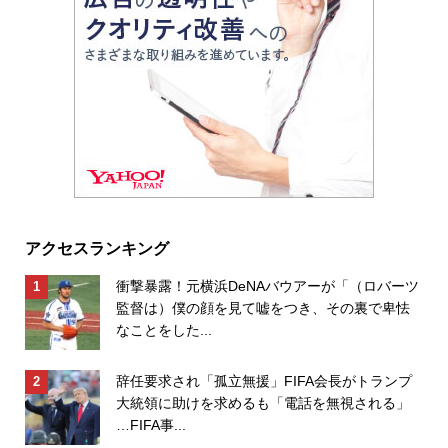
アクセスランキング
衝撃暴露！元横浜DeNAバウアーが「（ロバーツ
監督は）僕の顔を見て嘘をつき、その裏で卑怯
なことをした...
辞任要求され「孤立無援」FIFA会長がトランプ
大統領に助けを求めるも「電話を無視される」
…FIFA事...