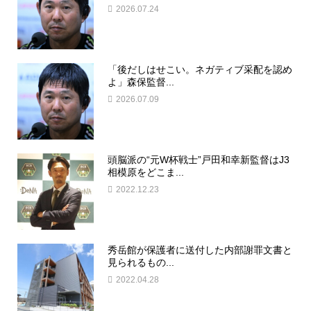
2026.07.24
「後だしはせこい。ネガティブ采配を認め
よ」森保監督...
2026.07.09
頭脳派の“元W杯戦士”戸田和幸新監督はJ3
相模原をどこま...
2022.12.23
秀岳館が保護者に送付した内部謝罪文書と
見られるもの...
2022.04.28