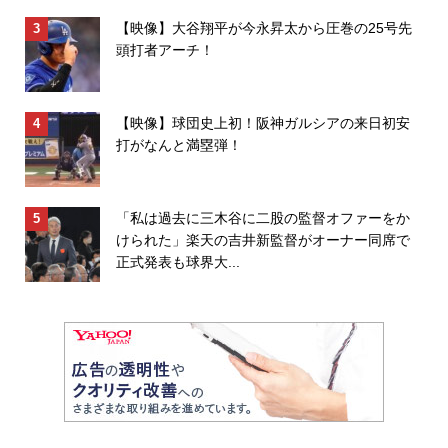
【映像】大谷翔平が今永昇太から圧巻の25号先
頭打者アーチ！
【映像】球団史上初！阪神ガルシアの来日初安
打がなんと満塁弾！
「私は過去に三木谷に二股の監督オファーをか
けられた」楽天の吉井新監督がオーナー同席で
正式発表も球界大...