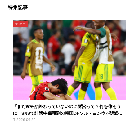
特集記事
サッカー
「まだW杯が終わっていないのに訴訟って？何を偉そう
に」SNSで誹謗中傷殺到の韓国DFソル・ヨンウが訴訟...
2026.06.26