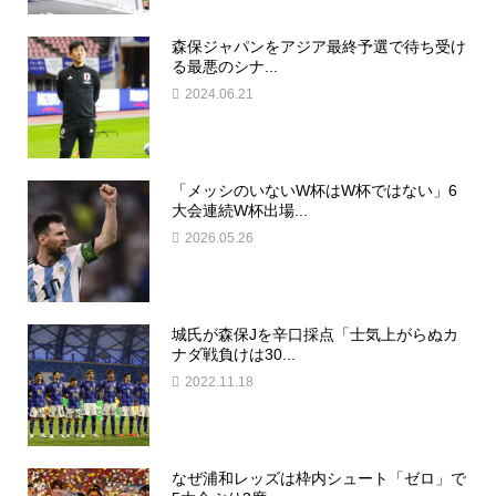
森保ジャパンをアジア最終予選で待ち受け
る最悪のシナ...
2024.06.21
「メッシのいないW杯はW杯ではない」6
大会連続W杯出場...
2026.05.26
城氏が森保Jを辛口採点「士気上がらぬカ
ナダ戦負けは30...
2022.11.18
なぜ浦和レッズは枠内シュート「ゼロ」で