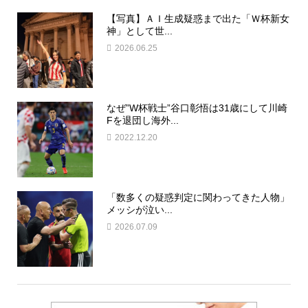
【写真】ＡＩ生成疑惑まで出た「Ｗ杯新女
神」として世...
2026.06.25
なぜ”W杯戦士”谷口彰悟は31歳にして川崎
Fを退団し海外...
2022.12.20
「数多くの疑惑判定に関わってきた人物」
メッシが泣い...
2026.07.09