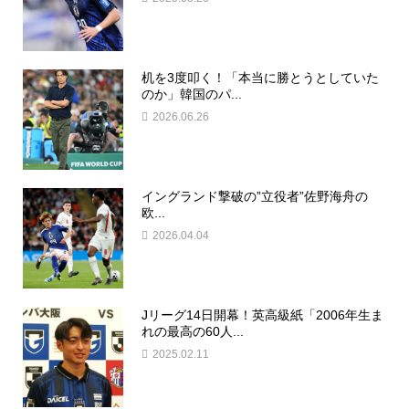
机を3度叩く！「本当に勝とうとしていた
のか」韓国のパ...
2026.06.26
イングランド撃破の”立役者”佐野海舟の
欧...
2026.04.04
Jリーグ14日開幕！英高級紙「2006年生ま
れの最高の60人...
2025.02.11