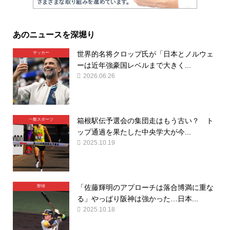
あのニュースを深堀り
世界的名将クロップ氏が「日本とノルウェ
サッカー
ーは近年強豪国レベルまで大きく...
2026.06.26
箱根駅伝予選会の集団走はもう古い？ ト
一般スポーツ
ップ通過を果たした中央学大が今...
2025.10.19
「佐藤輝明のアプローチは落合博満に重な
野球
る」やっぱり阪神は強かった…日本...
2025.10.18