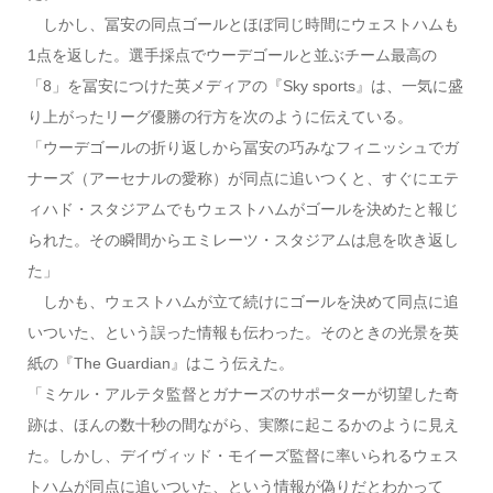
しかし、冨安の同点ゴールとほぼ同じ時間にウェストハムも
1点を返した。選手採点でウーデゴールと並ぶチーム最高の
「8」を冨安につけた英メディアの『Sky sports』は、一気に盛
り上がったリーグ優勝の行方を次のように伝えている。
「ウーデゴールの折り返しから冨安の巧みなフィニッシュでガ
ナーズ（アーセナルの愛称）が同点に追いつくと、すぐにエテ
ィハド・スタジアムでもウェストハムがゴールを決めたと報じ
られた。その瞬間からエミレーツ・スタジアムは息を吹き返し
た」
しかも、ウェストハムが立て続けにゴールを決めて同点に追
いついた、という誤った情報も伝わった。そのときの光景を英
紙の『The Guardian』はこう伝えた。
「ミケル・アルテタ監督とガナーズのサポーターが切望した奇
跡は、ほんの数十秒の間ながら、実際に起こるかのように見え
た。しかし、デイヴィッド・モイーズ監督に率いられるウェス
トハムが同点に追いついた、という情報が偽りだとわかって