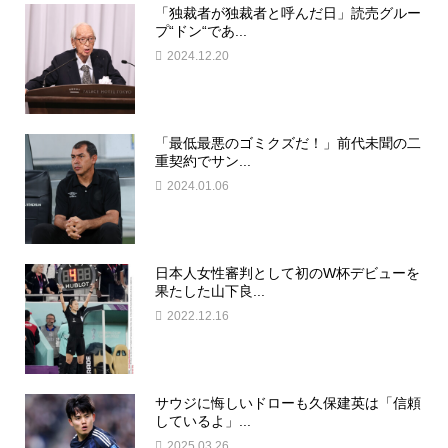
「独裁者が独裁者と呼んだ日」読売グルー
プ“ドン“であ...
2024.12.20
「最低最悪のゴミクズだ！」前代未聞の二
重契約でサン...
2024.01.06
日本人女性審判として初のW杯デビューを
果たした山下良...
2022.12.16
サウジに悔しいドローも久保建英は「信頼
しているよ」...
2025.03.26