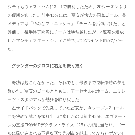
シティもウェストハムに3－1で勝利したため、20シーズンぶり
の優勝を逃した。前半43分には、冨安が執念の同点ゴール。英
メディアは「巧みなフィニッシュ」「チームを活気づけた」と
評価し、後半終了間際にチームは勝ち越したが、4連覇を達成
したマンチェスター・シティに勝ち点で2ポイント届かなかっ
た。
グランダーのクロスに右足を振り抜く
奇跡は起こらなかった。それでも、最後まで逆転優勝の夢を
繋いだ。冨安のゴールとともに、アーセナルのホーム、エミレ
ーツ・スタジアムが熱狂を取り戻した。
左サイドバックで先発していた冨安が、今シーズン2ゴール
目を決めて試合を振り出しに戻したのは前半43分。エヴァート
ンの直接FKがMFデクラン・ライス（25）の頭に当たり、ゴー
ルに吸い込まれる不運な形で先制点を献上してからわずか3分