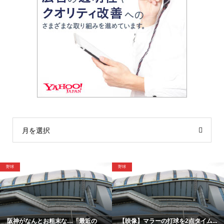
月を選択
野球
格闘技
がなんとお粗末な…「最近の
【映像】マラーの打球を2点タイム...
「僕