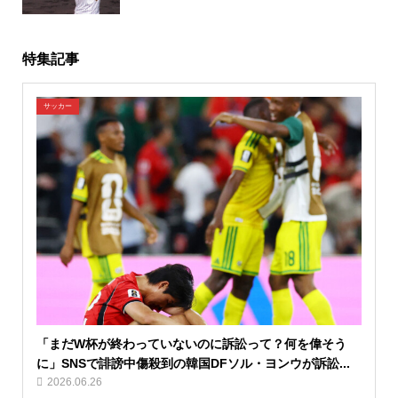
特集記事
サッカー
「まだW杯が終わっていないのに訴訟って？何を偉そう
に」SNSで誹謗中傷殺到の韓国DFソル・ヨンウが訴訟...
2026.06.26