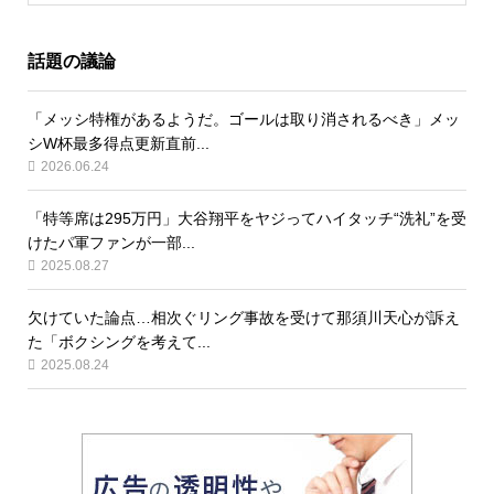
話題の議論
「メッシ特権があるようだ。ゴールは取り消されるべき」メッ
シW杯最多得点更新直前...
2026.06.24
「特等席は295万円」大谷翔平をヤジってハイタッチ“洗礼”を受
けたパ軍ファンが一部...
2025.08.27
欠けていた論点…相次ぐリング事故を受けて那須川天心が訴え
た「ボクシングを考えて...
2025.08.24