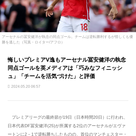
アーセナルの冨安健洋が執念の同点ゴール。チームは逆転勝利するが惜しくも優
勝を逃した（写真・ロイター/アフロ）
悔しいプレミアV逸もアーセナル冨安健洋の執念
同点ゴールを英メディアは「巧みなフィニッシ
ュ」「チームを活気づけた」と評価
2024.05.20 06:57
プレミアリーグの最終節が19日（日本時間20日）に行われ、
日本代表DF冨安健洋(25)が所属する2位のアーセナルがエヴァ
ートンに2－1で逆転勝ちしたものの、首位のマンチェスター・