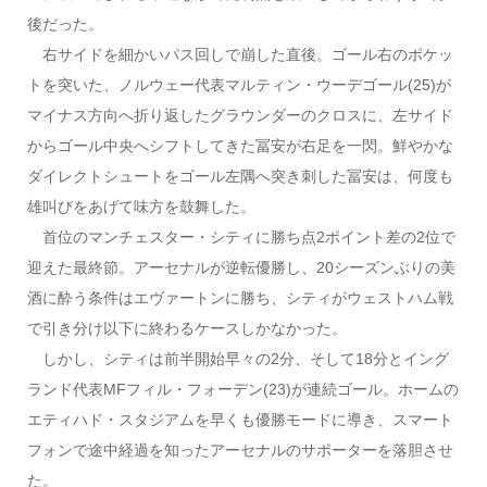
後だった。
右サイドを細かいパス回しで崩した直後。ゴール右のポケッ
トを突いた、ノルウェー代表マルティン・ウーデゴール(25)が
マイナス方向へ折り返したグラウンダーのクロスに、左サイド
からゴール中央へシフトしてきた冨安が右足を一閃。鮮やかな
ダイレクトシュートをゴール左隅へ突き刺した冨安は、何度も
雄叫びをあげて味方を鼓舞した。
首位のマンチェスター・シティに勝ち点2ポイント差の2位で
迎えた最終節。アーセナルが逆転優勝し、20シーズンぶりの美
酒に酔う条件はエヴァートンに勝ち、シティがウェストハム戦
で引き分け以下に終わるケースしかなかった。
しかし、シティは前半開始早々の2分、そして18分とイング
ランド代表MFフィル・フォーデン(23)が連続ゴール。ホームの
エティハド・スタジアムを早くも優勝モードに導き、スマート
フォンで途中経過を知ったアーセナルのサポーターを落胆させ
た。