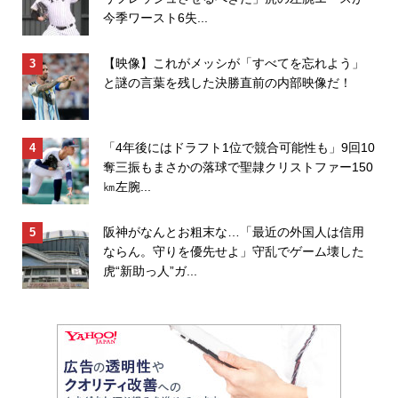
今季ワースト6失...
【映像】これがメッシが「すべてを忘れよう」
と謎の言葉を残した決勝直前の内部映像だ！
「4年後にはドラフト1位で競合可能性も」9回10
奪三振もまさかの落球で聖隷クリストファー150
㎞左腕...
阪神がなんとお粗末な…「最近の外国人は信用
ならん。守りを優先せよ」守乱でゲーム壊した
虎“新助っ人”ガ...