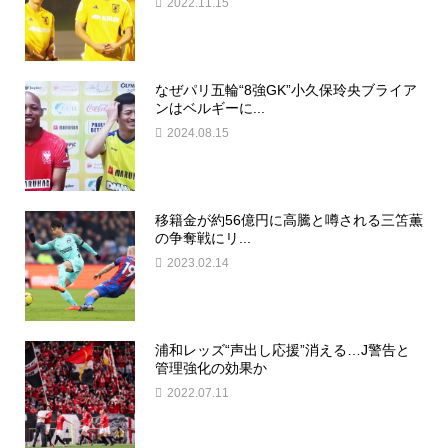
2022.11.15
なぜパリ五輪“8強GK”小久保玲央ブライア
ンはベルギーに...
2024.08.15
移籍金が約56億円に高騰と噂される三笘薫
の争奪戦にリ...
2023.02.14
浦和レッズ“声出し応援”消える…J警告と
管理強化の効果か
2022.07.11