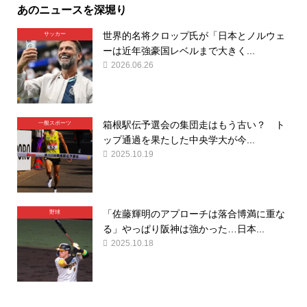
あのニュースを深堀り
世界的名将クロップ氏が「日本とノルウェ
サッカー
ーは近年強豪国レベルまで大きく...
2026.06.26
箱根駅伝予選会の集団走はもう古い？ ト
一般スポーツ
ップ通過を果たした中央学大が今...
2025.10.19
「佐藤輝明のアプローチは落合博満に重な
野球
る」やっぱり阪神は強かった…日本...
2025.10.18