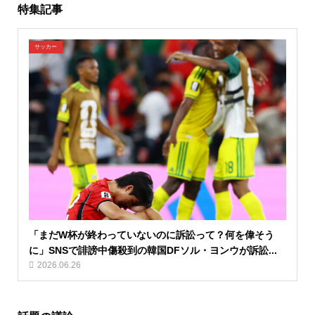
特集記事
サッカー
「まだW杯が終わっていないのに訴訟って？何を偉そう
に」SNSで誹謗中傷殺到の韓国DFソル・ヨンウが訴訟...
2026.06.26