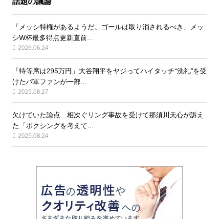
話題の議論
「メッシ特権があるようだ。ゴールは取り消されるべき」メッ
シW杯最多得点更新直前...
2026.06.24
「特等席は295万円」大谷翔平をヤジってハイタッチ“洗礼”を受
けたパ軍ファンが一部...
2025.08.27
欠けていた論点…相次ぐリング事故を受けて那須川天心が訴え
た「ボクシングを考えて...
2025.08.24