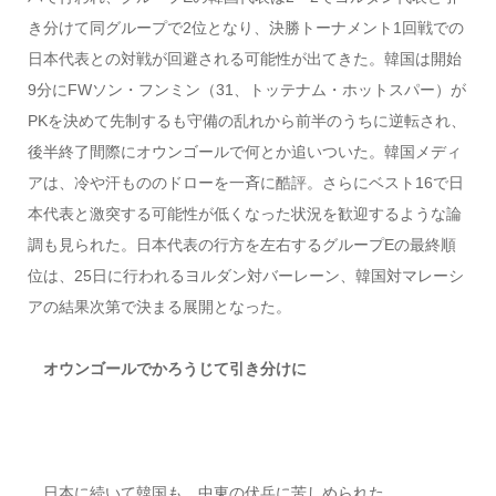
き分けて同グループで2位となり、決勝トーナメント1回戦での
日本代表との対戦が回避される可能性が出てきた。韓国は開始
9分にFWソン・フンミン（31、トッテナム・ホットスパー）が
PKを決めて先制するも守備の乱れから前半のうちに逆転され、
後半終了間際にオウンゴールで何とか追いついた。韓国メディ
アは、冷や汗もののドローを一斉に酷評。さらにベスト16で日
本代表と激突する可能性が低くなった状況を歓迎するような論
調も見られた。日本代表の行方を左右するグループEの最終順
位は、25日に行われるヨルダン対バーレーン、韓国対マレーシ
アの結果次第で決まる展開となった。
オウンゴールでかろうじて引き分けに
日本に続いて韓国も、中東の伏兵に苦しめられた。