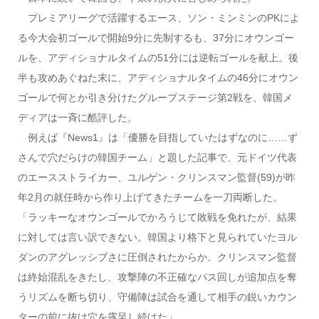
プレミアリーグで活躍するエース、ソン・ミンミンのPKによ
る今大会初ゴールで開始9分に先制するも、37分にオウンゴー
ルを、アディショナルタイムの51分には逆転ゴールを献上。後
半も攻めあぐねた末に、アディショナルタイムの46分にオウン
ゴールで何とか引き分けたグループステージ第2戦を、韓国メ
ディアは一斉に酷評した。
例えば『News1』は「優勝を目指していたはずなのに……ず
さんで穴だらけの韓国チーム」と題した記事で、元ドイツ代表
のエースストライカー、ユルゲン・クリンスマン監督(59)が昨
年2月の就任時から作り上げてきたチームを一刀両断した。
「ラッキーなオウンゴールでかろうじて敗戦を免れたが、結果
に対しては言い訳できない。韓国より格下と見られていたヨル
ダンのアグレッシブさに圧倒されたからか。クリンスマン監督
は終始混乱をきたし、攻撃陣の不正確なパス回しが追加点を奪
うリズムを断ち切り、守備陣は試合を通して相手の鋭いカウン
ターの前に抜け穴を露呈し続けた」