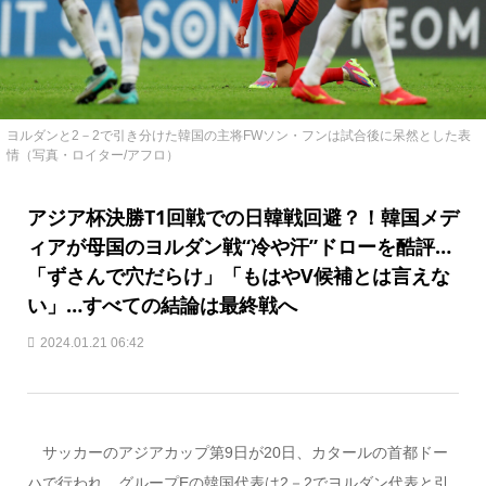
ヨルダンと2－2で引き分けた韓国の主将FWソン・フンは試合後に呆然とした表
情（写真・ロイター/アフロ）
アジア杯決勝T1回戦での日韓戦回避？！韓国メデ
ィアが母国のヨルダン戦“冷や汗”ドローを酷評…
「ずさんで穴だらけ」「もはやV候補とは言えな
い」…すべての結論は最終戦へ
2024.01.21 06:42
サッカーのアジアカップ第9日が20日、カタールの首都ドー
ハで行われ、グループEの韓国代表は2－2でヨルダン代表と引