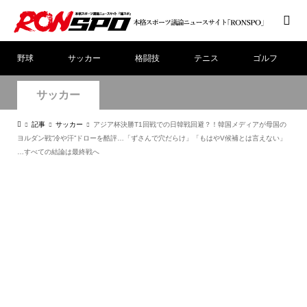
野球
サッカー
格闘技
テニス
ゴルフ
サッカー
記事
サッカー
アジア杯決勝T1回戦での日韓戦回避？！韓国メディアが母国の
ヨルダン戦“冷や汗”ドローを酷評…「ずさんで穴だらけ」「もはやV候補とは言えない」
…すべての結論は最終戦へ