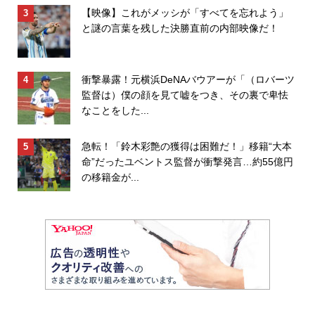
【映像】これがメッシが「すべてを忘れよう」
と謎の言葉を残した決勝直前の内部映像だ！
衝撃暴露！元横浜DeNAバウアーが「（ロバーツ
監督は）僕の顔を見て嘘をつき、その裏で卑怯
なことをした...
急転！「鈴木彩艶の獲得は困難だ！」移籍“大本
命”だったユベントス監督が衝撃発言…約55億円
の移籍金が...