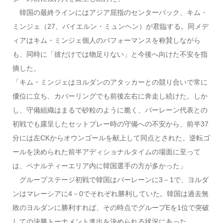
韓国の最終ラインにはアジア屈指のセンターバック、キム・
ミンジェ（27、バイエルン・ミュンヘン）が君臨する。同メデ
ィアはキム・ミンジェ個人のパフォーマンスを称賛しながら
も、同時に「彼だけでは物足りない」と今後へ向けた不安を指
摘した。
「キム・ミンジェはヨルダンのアタッカーとの競り合いで常に
優位に立ち、カバーリングでも前後左右に奔走し続けた。しか
し、守備組織はまるで砂粒のように脆く、バーレーン代表との
初戦でも露呈したセットプレー時の守備への不安から、前半37
分には左CKからオウンゴールを献上して同点とされた。逆転ゴ
ールを決められた前半アディショナルタイムの場面に至って
は、ペナルティーエリア内に韓国選手の方が多かった」
グループステージ初戦で韓国はバーレーンに3－1で、ヨルダ
ンはマレーシアに4－0でそれぞれ勝利していた。韓国は過去無
敗のヨルダンに勝利すれば、その時点でグループEを1位で突破
しての決勝トーナメント進出を決められる状況にあった。