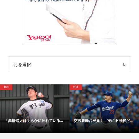
月を選択
野球
野球
「高橋遥人は明らかに疲れている...
交渉裏舞台発覚！「実に不可解だ...