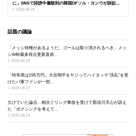
に」SNSで誹謗中傷殺到の韓国DFソル・ヨンウが訴訟...
2026.06.26
話題の議論
「メッシ特権があるようだ。ゴールは取り消されるべき」メッ
シW杯最多得点更新直前...
2026.06.24
「特等席は295万円」大谷翔平をヤジってハイタッチ“洗礼”を受
けたパ軍ファンが一部...
2025.08.27
欠けていた論点…相次ぐリング事故を受けて那須川天心が訴え
た「ボクシングを考えて...
2025.08.24