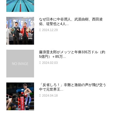
なぜ日本に中谷潤人、武居由樹、西田凌
佑、堤聖也と4人...
2024.12.29
藤浪晋太郎がメッツと年俸335万ドル（約
5億円）＋85万...
2024.02.03
「反省しろ！」非難と激励の声が飛び交う
中で元世界王...
2024.04.18