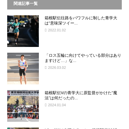
関連記事一覧
箱根駅伝往路をパワフルに制した青学大
は“意味深ツイー...
2022.01.02
「ロス五輪に向けてやっている部分はあり
ますけど…」な...
2026.03.02
箱根駅伝Vの青学大に原監督がかけた“魔
法”は何だったの...
2024.01.04