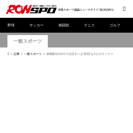
野球
サッカー
格闘技
テニス
ゴルフ
一般スポーツ
記事
一般スポーツ
箱根駅伝2025で注目すべき”特別”な5人のランナー