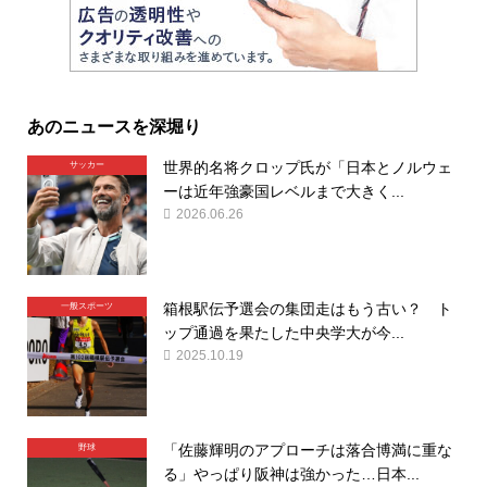
あのニュースを深堀り
世界的名将クロップ氏が「日本とノルウェ
サッカー
ーは近年強豪国レベルまで大きく...
2026.06.26
箱根駅伝予選会の集団走はもう古い？ ト
一般スポーツ
ップ通過を果たした中央学大が今...
2025.10.19
「佐藤輝明のアプローチは落合博満に重な
野球
る」やっぱり阪神は強かった…日本...