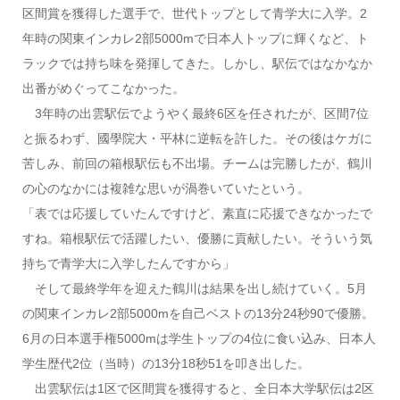
区間賞を獲得した選手で、世代トップとして青学大に入学。2
年時の関東インカレ2部5000mで日本人トップに輝くなど、ト
ラックでは持ち味を発揮してきた。しかし、駅伝ではなかなか
出番がめぐってこなかった。
3年時の出雲駅伝でようやく最終6区を任されたが、区間7位
と振るわず、國學院大・平林に逆転を許した。その後はケガに
苦しみ、前回の箱根駅伝も不出場。チームは完勝したが、鶴川
の心のなかには複雑な思いが渦巻いていたという。
「表では応援していたんですけど、素直に応援できなかったで
すね。箱根駅伝で活躍したい、優勝に貢献したい。そういう気
持ちで青学大に入学したんですから」
そして最終学年を迎えた鶴川は結果を出し続けていく。5月
の関東インカレ2部5000mを自己ベストの13分24秒90で優勝。
6月の日本選手権5000mは学生トップの4位に食い込み、日本人
学生歴代2位（当時）の13分18秒51を叩き出した。
出雲駅伝は1区で区間賞を獲得すると、全日本大学駅伝は2区