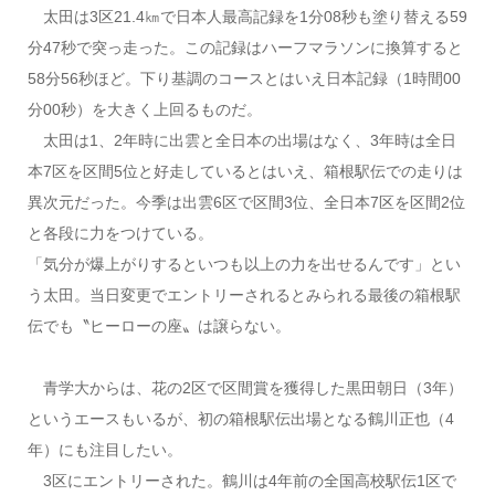
太田は3区21.4㎞で日本人最高記録を1分08秒も塗り替える59
分47秒で突っ走った。この記録はハーフマラソンに換算すると
58分56秒ほど。下り基調のコースとはいえ日本記録（1時間00
分00秒）を大きく上回るものだ。
太田は1、2年時に出雲と全日本の出場はなく、3年時は全日
本7区を区間5位と好走しているとはいえ、箱根駅伝での走りは
異次元だった。今季は出雲6区で区間3位、全日本7区を区間2位
と各段に力をつけている。
「気分が爆上がりするといつも以上の力を出せるんです」とい
う太田。当日変更でエントリーされるとみられる最後の箱根駅
伝でも〝ヒーローの座〟は譲らない。
青学大からは、花の2区で区間賞を獲得した黒田朝日（3年）
というエースもいるが、初の箱根駅伝出場となる鶴川正也（4
年）にも注目したい。
3区にエントリーされた。鶴川は4年前の全国高校駅伝1区で