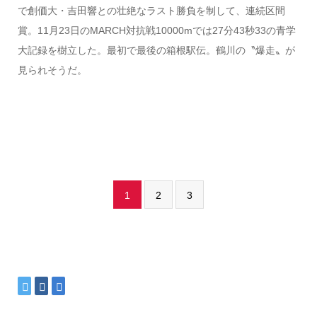
で創価大・吉田響との壮絶なラスト勝負を制して、連続区間
賞。11月23日のMARCH対抗戦10000mでは27分43秒33の青学
大記録を樹立した。最初で最後の箱根駅伝。鶴川の〝爆走〟が
見られそうだ。
1
2
3