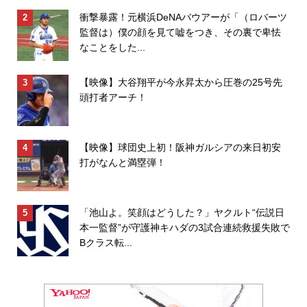
衝撃暴露！元横浜DeNAバウアーが「（ロバーツ
監督は）僕の顔を見て嘘をつき、その裏で卑怯
なことをした...
【映像】大谷翔平が今永昇太から圧巻の25号先
頭打者アーチ！
【映像】球団史上初！阪神ガルシアの来日初安
打がなんと満塁弾！
「池山よ。笑顔はどうした？」ヤクルト“伝説日
本一監督”が守護神キハダの3試合連続救援失敗で
Bクラス転...