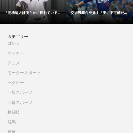
不可解だ...
「48時間以内にサイン！」冨安健...
【映像】大谷翔平が今永
カテゴリー
ゴルフ
サッカー
テニス
モータースポーツ
ラグビー
一般スポーツ
五輪スポーツ
格闘技
競馬
野球