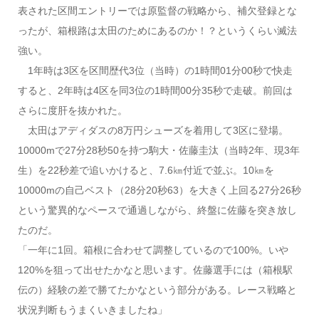
表された区間エントリーでは原監督の戦略から、補欠登録とな
ったが、箱根路は太田のためにあるのか！？というくらい滅法
強い。
1年時は3区を区間歴代3位（当時）の1時間01分00秒で快走
すると、2年時は4区を同3位の1時間00分35秒で走破。前回は
さらに度肝を抜かれた。
太田はアディダスの8万円シューズを着用して3区に登場。
10000mで27分28秒50を持つ駒大・佐藤圭汰（当時2年、現3年
生）を22秒差で追いかけると、7.6㎞付近で並ぶ。10㎞を
10000mの自己ベスト（28分20秒63）を大きく上回る27分26秒
という驚異的なペースで通過しながら、終盤に佐藤を突き放し
たのだ。
「一年に1回。箱根に合わせて調整しているので100%。いや
120%を狙って出せたかなと思います。佐藤選手には（箱根駅
伝の）経験の差で勝てたかなという部分がある。レース戦略と
状況判断もうまくいきましたね」