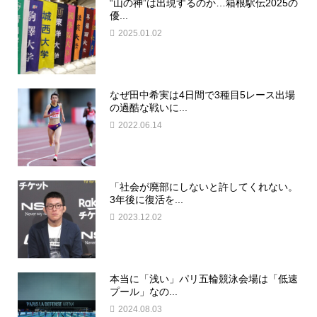
“山の神”は出現するのか…箱根駅伝2025の
優...
2025.01.02
なぜ田中希実は4日間で3種目5レース出場
の過酷な戦いに...
2022.06.14
「社会が廃部にしないと許してくれない。
3年後に復活を...
2023.12.02
本当に「浅い」パリ五輪競泳会場は「低速
プール」なの...
2024.08.03