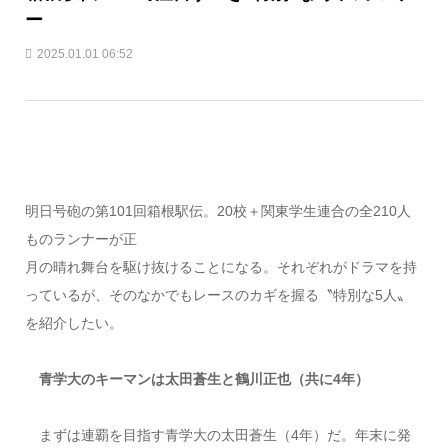
ー
2025.01.01 06:52
明日号砲の第101回箱根駅伝。20校＋関東学生連合の全210人
ものランナーが正
月の晴れ舞台を駆け抜けることになる。それぞれがドラマを持
っているが、そのなかでもレースのカギを握る〝特別な5人〟
を紹介したい。
青学大のキーマンは太田蒼生と鶴川正也（共に4年）
まずは連覇を目指す青学大の太田蒼生（4年）だ。年末に発