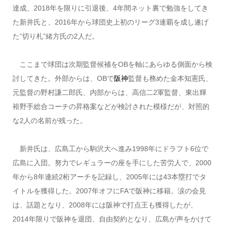
達成、2018年を限りに引退後、4年間ネット裏で勉強をしてき
た新井氏と、2016年から球団史上初のリーグ3連覇を成し遂げ
た”切り札”緒方氏の2人だ。
ここまで球団は次期監督候補をOBを軸にあらゆる側面から検
討してきた。外部からは、OBで
阪神
監督も務めた金本知憲氏、
元監督の野村謙二郎氏、内部からは、高信二2軍監督、東出輝
裕野手総合コーチの昇格案などが検討された模様だが、対照的
な2人の名前が残った。
新井氏は、広島工から駒沢大へ進み1998年にドラフト6位で
広島に入団。努力でレギュラーの座を手にした苦労人で、2000
年から8年連続2桁アーチを記録し、2005年には43本塁打でタ
イトルを獲得した。2007年オフにFAで阪神に移籍。涙の会見
は、話題となり、2008年には阪神で打点王も獲得したが、
2014年限りで阪神を退団、自由契約となり、広島が声をかけて