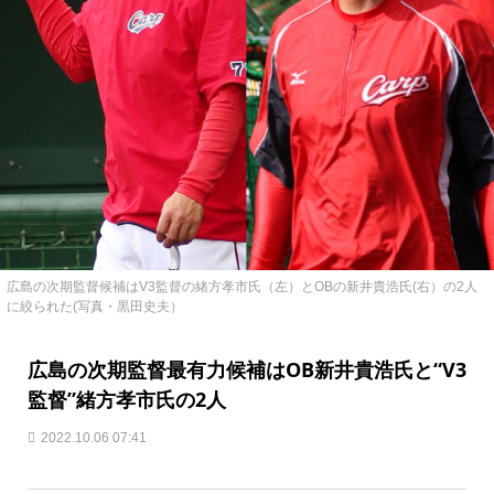
広島の次期監督候補はV3監督の緒方孝市氏（左）とOBの新井貴浩氏(右）の2人
に絞られた(写真・黒田史夫）
広島の次期監督最有力候補はOB新井貴浩氏と“V3
監督”緒方孝市氏の2人
2022.10.06 07:41