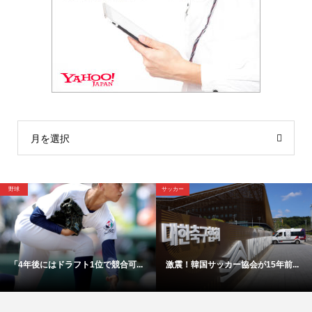
月を選択
サッカー
野球
激震！韓国サッカー協会が15年前...
【映像】これが4年後ドラ1間違い...