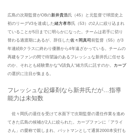
広島の次期監督がOBの
新井貴浩
氏（45）と元監督で球団史上
初のリーグV3を達成した
緒方孝市
氏（53）の2人に絞り込まれ
ていることが5日までに明らかになった。チームは若手に切り
替わる過渡期にあるが、辞任した
佐々岡真司
前監督（55）が3
年連続Bクラスに終わり優勝から4年遠ざかっている。チームの
再建をファンの間で待望論のあるフレッシュな新井氏に任せる
のか、それとも経験豊かな“V請負人“緒方氏に託すのか。
カープ
の選択に注目が集まる。
フレッシュな起爆剤なら新井氏だが…指導
能力は未知数
佐々岡氏の退任を受けて水面下で次期監督の選任作業を進め
てきた広島の候補が2人に絞られた。カープファンに「アライ
さん」の愛称で親しまれ、バットマンとして通算2000本安打も