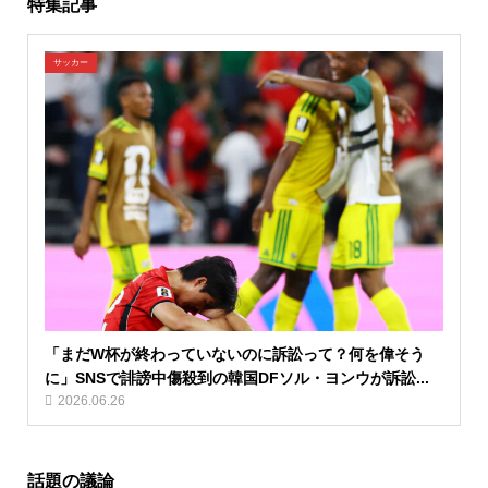
特集記事
サッカー
「まだW杯が終わっていないのに訴訟って？何を偉そう
に」SNSで誹謗中傷殺到の韓国DFソル・ヨンウが訴訟...
2026.06.26
話題の議論