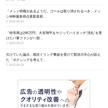
「メッシ特権があるようだ。ゴールは取り消されるべき」メッ
シW杯最多得点更新直前...
2026.06.24
「特等席は295万円」大谷翔平をヤジってハイタッチ“洗礼”を受
けたパ軍ファンが一部...
2025.08.27
欠けていた論点…相次ぐリング事故を受けて那須川天心が訴え
た「ボクシングを考えて...
2025.08.24