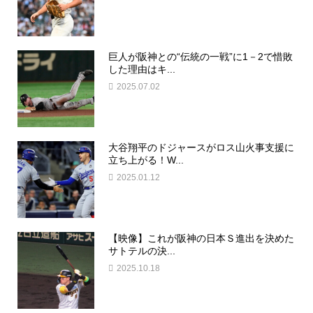
巨人が阪神との“伝統の一戦”に1－2で惜敗
した理由はキ...
2025.07.02
大谷翔平のドジャースがロス山火事支援に
立ち上がる！W...
2025.01.12
【映像】これが阪神の日本Ｓ進出を決めた
サトテルの決...
2025.10.18