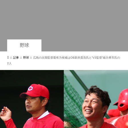
野球
記事
野球
広島の次期監督最有力候補はOB新井貴浩氏と“V3監督”緒方孝市氏の
2人