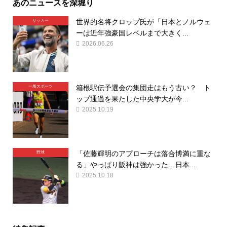
あのニュースを深堀り
世界的名将クロップ氏が「日本とノルウェ
サッカー
ーは近年強豪国レベルまで大きく...
2026.06.26
箱根駅伝予選会の集団走はもう古い？ ト
一般スポーツ
ップ通過を果たした中央学大が今...
2025.10.19
「佐藤輝明のアプローチは落合博満に重な
野球
る」やっぱり阪神は強かった…日本...
2025.10.18