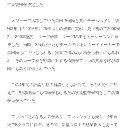
古巣復帰が決定した。
メジャーで活躍していた黒田博樹氏と共にチームへ戻り、復
帰2年目の2016年に25年ぶりの優勝に貢献。史上初めて2000安
打、300本塁打、リーグ優勝、リーグMVPを同一シーズンに達
成した。当時、39歳だったがチームの明るいムードメーカーで
黒田氏らに「いじられる」実直で憎めぬ人柄から若手にも慕わ
れ、そのカープ愛と野球に対する情熱がファンの共感を呼び球
団にも高く評価されていた。
この4年間の評論活動の解説なども評判で、その人間性に加
えて、野球理論にも信頼がおけるため次期監督候補として名前
が挙がっていた。
ファンに絶大なる人気があり、フレッシュさも売り。4年連
続でBクラスに停滞。その間、新型コロナの感染拡大もあって