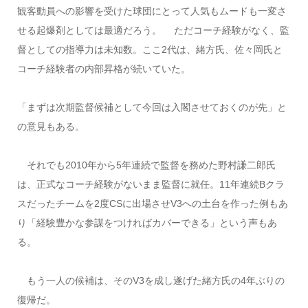
観客動員への影響を受けた球団にとって人気もムードも一変さ
せる起爆剤としては最適だろう。 ただコーチ経験がなく、監
督としての指導力は未知数。ここ2代は、緒方氏、佐々岡氏と
コーチ経験者の内部昇格が続いていた。
「まずは次期監督候補として今回は入閣させておくのが先」と
の意見もある。
それでも2010年から5年連続で監督を務めた野村謙二郎氏
は、正式なコーチ経験がないまま監督に就任。11年連続Bクラ
スだったチームを2度CSに出場させV3への土台を作った例もあ
り「経験豊かな参謀をつければカバーできる」という声もあ
る。
もう一人の候補は、そのV3を成し遂げた緒方氏の4年ぶりの
復帰だ。