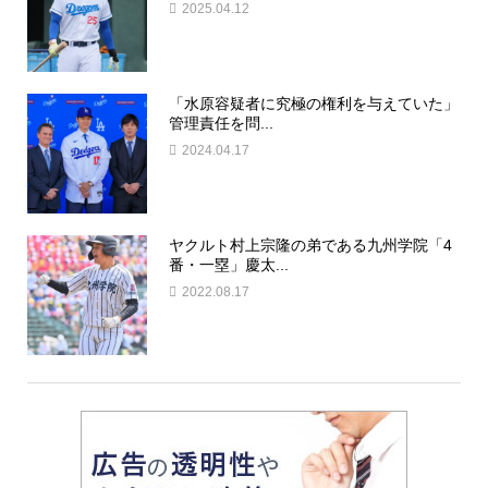
2025.04.12
「水原容疑者に究極の権利を与えていた」
管理責任を問...
2024.04.17
ヤクルト村上宗隆の弟である九州学院「4
番・一塁」慶太...
2022.08.17