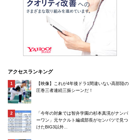
アクセスランキング
【映像】これが4年後ドラ1間違いない高部陸の
圧巻三者連続三振シーンだ！
「今年の対象では智弁学園の杉本真滉がナンバ
ーワン」元ヤクルト編成部長がセンバツで見つ
けたBIG3以外...