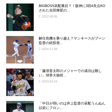
BIGBOSS采配裏目？！阪神に3回4失点KO
された吉田輝星の...
2022.06.06
解任危機を乗り越え？ヤンキースがブーン
監督の続投発...
2024.11.09
「藤浪晋太郎のメジャーでの成功は難し
い」球界大御所...
2023.04.24
「中日が弱いのは井上監督の采配うんぬん
以前にフロン...