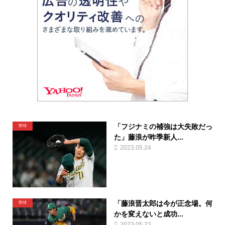
「フジナミの補強は大失敗だっ
野球
た」藤浪が昨季新人...
2023.05.24
「藤浪晋太郎は今が正念場。何
野球
かを変えないと成功...
2023.05.23