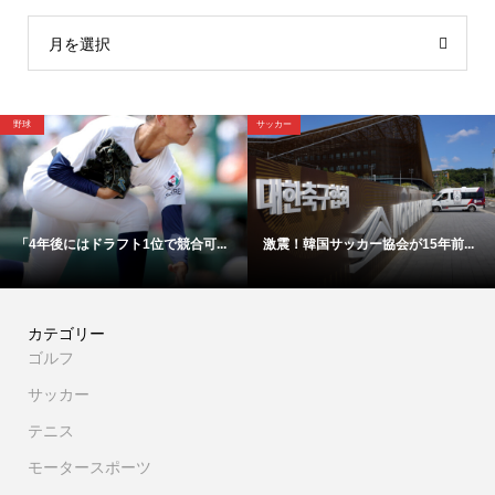
月を選択
サッカー
野球
激震！韓国サッカー協会が15年前...
【映像】これが4年後ドラ1間違い...
カテゴリー
ゴルフ
サッカー
テニス
モータースポーツ