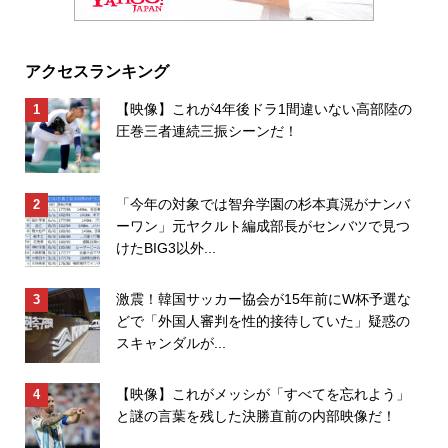
アクセスランキング
【映像】これが4年後ドラ1間違いない高部陸の
圧巻三者連続三振シーンだ！
「今年の対象では智弁学園の杉本真滉がナンバ
ーワン」元ヤクルト編成部長がセンバツで見つ
けたBIG3以外...
激震！韓国サッカー協会が15年前にW杯予選な
どで「外国人審判を性的接待していた」疑惑の
スキャンダルが...
【映像】これがメッシが「すべてを忘れよう」
と謎の言葉を残した決勝直前の内部映像だ！