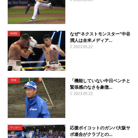
なぜ“ネクストモンスター”中谷
格闘技
潤人は全米メディア...
2023.05.22
「機能していない中日ベンチと
野球
緊張感のなさを象徴...
2023.05.22
応援ボイコットのガンバ大阪サ
サッカー
ポ連合がクラブとの...