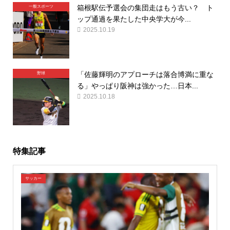
箱根駅伝予選会の集団走はもう古い？ ト
一般スポーツ
ップ通過を果たした中央学大が今...
2025.10.19
「佐藤輝明のアプローチは落合博満に重な
野球
る」やっぱり阪神は強かった…日本...
2025.10.18
特集記事
サッカー