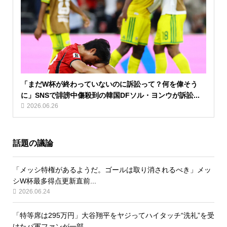
「まだW杯が終わっていないのに訴訟って？何を偉そう
に」SNSで誹謗中傷殺到の韓国DFソル・ヨンウが訴訟...
2026.06.26
話題の議論
「メッシ特権があるようだ。ゴールは取り消されるべき」メッ
シW杯最多得点更新直前...
2026.06.24
「特等席は295万円」大谷翔平をヤジってハイタッチ“洗礼”を受
けたパ軍ファンが一部...