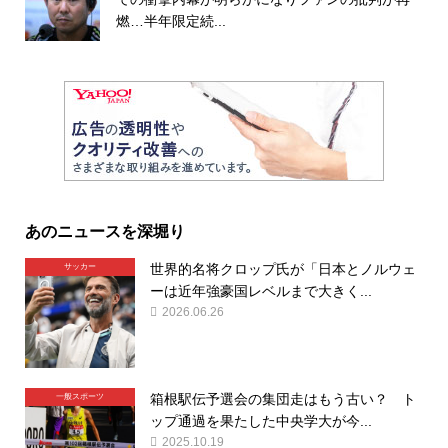
燃…半年限定続...
あのニュースを深堀り
世界的名将クロップ氏が「日本とノルウェ
サッカー
ーは近年強豪国レベルまで大きく...
2026.06.26
箱根駅伝予選会の集団走はもう古い？ ト
一般スポーツ
ップ通過を果たした中央学大が今...
2025.10.19