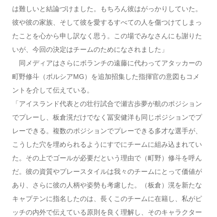
は難しいと結論づけました。もちろん彼はがっかりしていた。
彼や彼の家族、そして彼を愛するすべての人を傷つけてしまっ
たことを心から申し訳なく思う。この場でみなさんにも謝りた
いが、今回の決定はチームのためになされました」
同メディアはさらにボランチの遠藤に代わってアタッカーの
町野修斗（ボルシアMG）を追加招集した指揮官の意図もコメ
ントを介して伝えている。
「アイスランド代表との壮行試合で瀬古歩夢が航のポジション
でプレーし、板倉滉だけでなく冨安健洋も同じポジションでプ
レーできる。複数のポジションでプレーできる多才な選手が、
こうした穴を埋められるようにすでにチームに組み込まれてい
た。その上でゴールが必要だという理由で（町野）修斗を呼ん
だ。彼の資質やプレースタイルは我々のチームにとって価値が
あり、さらに彼の人柄や姿勢も考慮した。（板倉）滉を新たな
キャプテンに指名したのは、長くこのチームに在籍し、私がピ
ッチの内外で伝えている原則を良く理解し、そのキャラクター