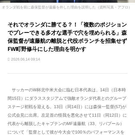
オランダ戦を前に森保監督が遠藤を外した理由を説明した（資料写真・アフロ）
それでオランダに勝てる？！「複数のポジション
でプレーできる多才な選手で穴を埋められる」森
保監督が遠藤航の離脱と代役ボランチを招集せず
FW町野修斗にした理由を明かす
2026.06.14 09:14
サッカーのW杯北中米大会に臨む日本代表は、14日（日本時
間15日）にダラススタジアムで強敵オランダ代表とのグループ
ステージ初戦を迎える。13日（同14日）には森保一監督(57)が
公式会見に出席。左足首の怪我を悪化させて11日（同12日）に
代表から離脱したキャプテンのMF遠藤航（33、リバプール）
について「監督として彼が今大会で100％のパフォーマンスを