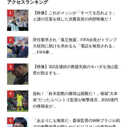
アクセスランキング
【映像】これがメッシが「すべてを忘れよう」
と謎の言葉を残した決勝直前の内部映像だ！
辞任要求され「孤立無援」FIFA会長がトランプ
大統領に助けを求めるも「電話を無視される」
…FIFA事...
【映像】3試合連続の救援失敗のキハダを池山監
督が励ますも…
急転！「鈴木彩艶の獲得は困難だ！」移籍“大本
命”だったユベントス監督が衝撃発言…約55億円
の移籍金が...
「あまりにも無策だ」森保監督のW杯ブラジル戦
での衝撃内幕が明らかになりファンの批判が再