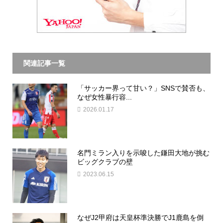
関連記事一覧
「サッカー界って甘い？」SNSで賛否も、
なぜ女性暴行容...
2026.01.17
名門ミラン入りを示唆した鎌田大地が挑む
ビッグクラブの壁
2023.06.15
なぜJ2甲府は天皇杯準決勝でJ1鹿島を倒