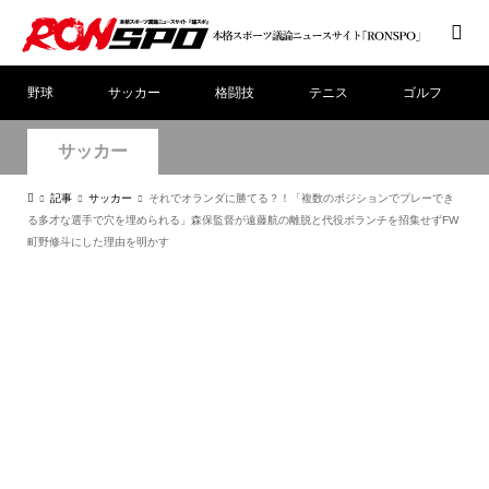
野球
サッカー
格闘技
テニス
ゴルフ
サッカー
記事
サッカー
それでオランダに勝てる？！「複数のポジションでプレーでき
る多才な選手で穴を埋められる」森保監督が遠藤航の離脱と代役ボランチを招集せずFW
町野修斗にした理由を明かす