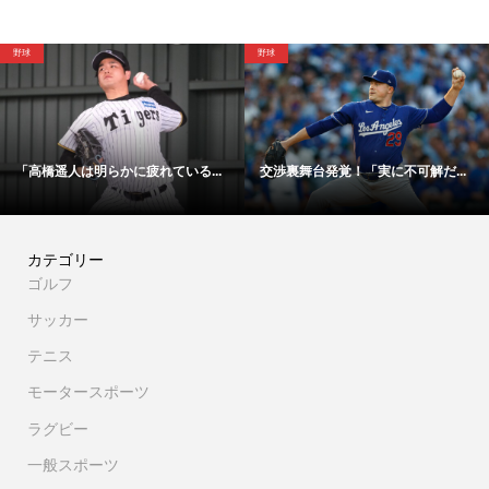
野球
サッカー
は明らかに疲れている...
交渉裏舞台発覚！「実に不可解だ...
「48時間
カテゴリー
ゴルフ
サッカー
テニス
モータースポーツ
ラグビー
一般スポーツ