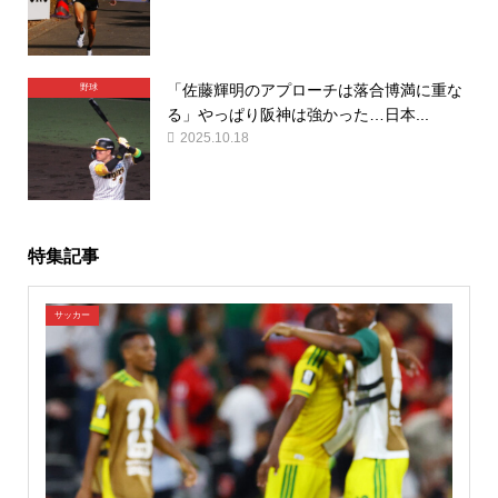
「佐藤輝明のアプローチは落合博満に重な
野球
る」やっぱり阪神は強かった…日本...
2025.10.18
特集記事
サッカー