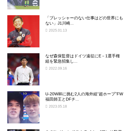
「プレッシャーのない仕事はどの世界にも
ない」J1川崎...
2025.01.13
なぜ森保監督はドイツ遠征にE－1選手権
組を緊急招集し...
2022.09.16
U-20W杯に挑む2人の海外組“超ホープ”FW
福田師王とDFチ...
2023.05.18