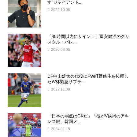
す”ジャイアント...
2022.10.06
「48時間以内にサイン！」冨安健洋のクリ
スタル・パレ...
2026.08.06
DF中山雄太の代役にFW町野修斗を抜擢し
たW杯緊急サプラ...
2022.11.09
「日本の弱点はGKだ」「彼がV候補のアキ
レス腱」韓国メ...
2024.01.15