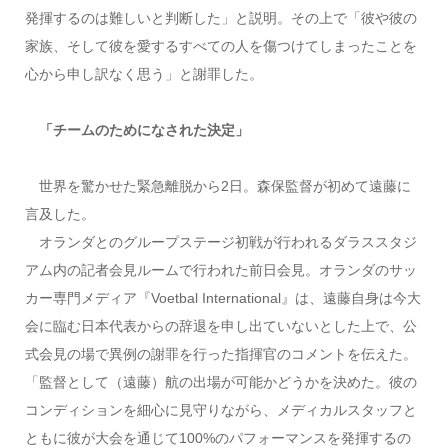
発揮するのは難しいと判断した」と説明。その上で「彼や彼の
家族、そして彼を愛するすべての人を傷つけてしまったことを
心から申し訳なく思う」と謝罪した。
「チームのためになされた決定」
世界を驚かせた緊急離脱から2日。森保監督が初めて遠藤に
言及した。
オランダとのグループステージ初戦が行われるダラススタジ
アム内の記者会見ルームで行われた前日会見。オランダのサッ
カー専門メディア『Voetbal International』は、遠藤自身は今大
会に臨む日本代表からの辞退を申し出ていないとした上で、公
式会見の場で異例の謝罪を行った指揮官のコメントを伝えた。
「監督として（遠藤）航の出場が可能かどうかを決めた。彼の
コンディションを細心に見守りながら、メディカルスタッフと
ともに彼が大会を通じて100%のパフォーマンスを発揮するの