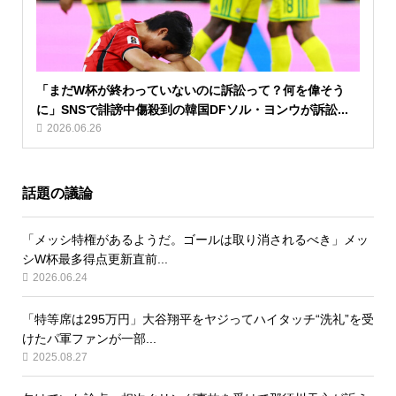
「まだW杯が終わっていないのに訴訟って？何を偉そう
に」SNSで誹謗中傷殺到の韓国DFソル・ヨンウが訴訟...
2026.06.26
話題の議論
「メッシ特権があるようだ。ゴールは取り消されるべき」メッ
シW杯最多得点更新直前...
2026.06.24
「特等席は295万円」大谷翔平をヤジってハイタッチ“洗礼”を受
けたパ軍ファンが一部...
2025.08.27