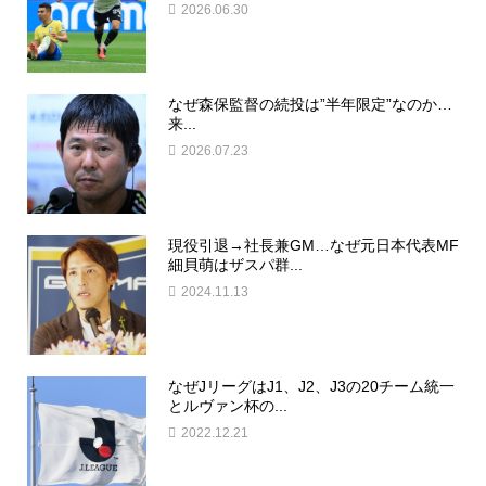
2026.06.30
なぜ森保監督の続投は”半年限定”なのか…
来...
2026.07.23
現役引退→社長兼GM…なぜ元日本代表MF
細貝萌はザスパ群...
2024.11.13
なぜJリーグはJ1、J2、J3の20チーム統一
とルヴァン杯の...
2022.12.21