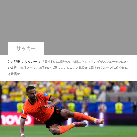
サッカー
記事
サッカー
「日本戦の二日酔いから醒めた」オランダがスウェーデンに5－
1“爆勝”で海外メディアは手のひら返し…チュニジア戦控える日本のグループF1位突破に
は暗雲か？