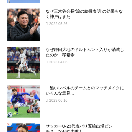
なぜ三木谷会長“涙の続投表明”の効果もな
く神戸はまた...
2022.05.26
なぜ鎌田大地のドルトムント入りが消滅し
たのか…移籍希...
2023.04.06
「酷いレベルのチームとのマッチメイクに
いろんな意見...
2023.06.16
サッカーU-23代表パリ五輪出場ピン
チ？…なぜ鈴木唯人、...