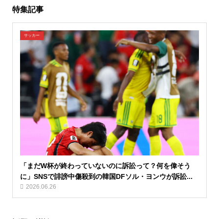
特集記事
サッカー
「まだW杯が終わっていないのに訴訟って？何を偉そう
に」SNSで誹謗中傷殺到の韓国DFソル・ヨンウが訴訟...
2026.06.26