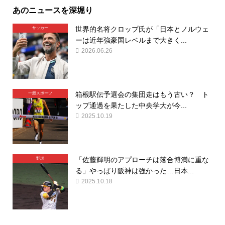
あのニュースを深堀り
世界的名将クロップ氏が「日本とノルウェ
サッカー
ーは近年強豪国レベルまで大きく...
2026.06.26
箱根駅伝予選会の集団走はもう古い？ ト
一般スポーツ
ップ通過を果たした中央学大が今...
2025.10.19
「佐藤輝明のアプローチは落合博満に重な
野球
る」やっぱり阪神は強かった…日本...
2025.10.18