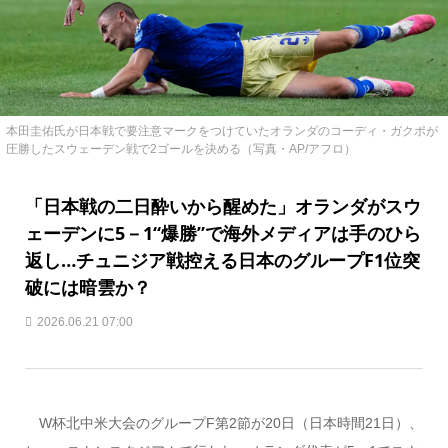
本田圭佑氏が日本戦で要注意マークをつけていたオランダのコーディ・ガクポが
圧勝したスウェーデン戦で2ゴールを決める（写真・AP/アフロ）
「日本戦の二日酔いから醒めた」オランダがスウ
ェーデンに5－1“爆勝”で海外メディアは手のひら
返し…チュニジア戦控える日本のグループF1位突
破には暗雲か？
2026.06.21 07:00
W杯北中米大会のグループF第2節が20日（日本時間21日）、