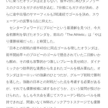
いに乗ったオランダは止まらない。後半2分に再びダンフリー
スのクロスをガクポが叩き込む。7分後にもガクポが決め、さ
らに途中出場のサマーフィルも2戦連続でゴールを決め、スウ
ェーデンの反撃を1点に抑えた。
センターフォワードにブロビーという最適解を見つけ、今大
会初勝利を挙げたオランダを、前出の『The Athletic』は「やは
り優勝候補だった」と称賛した。
「日本との初戦の後半43分に同点ゴールを喫したオランダは、
前半開始早々のブロビーのゴールで懸念されていた二日酔いか
ら醒め、その後も攻撃的かつ激しいプレーを見せ続け、ダイナ
ミックかつ効率的な連携から生まれたゴールを積み重ねた。オ
ランダはヨーロッパの強豪のひとつだが、グループ初戦で勝利
を逃した。強敵の日本との対戦だった点を考慮する必要がある
が、それでも優勝候補に値するかどうか、という疑問が投げか
けられた。もしも今大会を通じてスウェーデン戦のレベルを維
持できれば、間違いなくW杯のノックアウトステージでも優勝