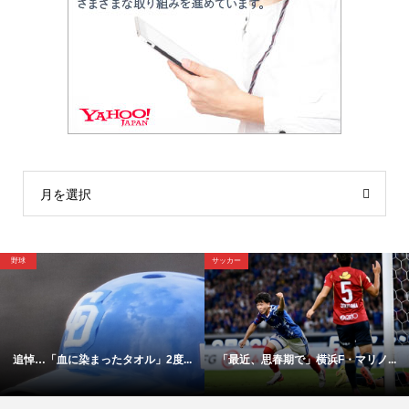
月を選択
サッカー
野球
・マリノ...
【映像】これが横浜Ｆ・マリノス1...
「4年後にはドラフト1位