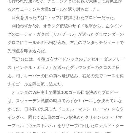
て行われた第2戦で、チュニジアとの初戦で大勝して意気上が
るスウェーデンを大量5ゴールで返り討ちにした。
口火を切ったのは1トップに抜擢されたブロビーだった。
開始わずか5分。オランダ伝統のサイド攻撃から、左ウイン
グのコーディ・ガクポ（リバプール）が送ったグラウンダーの
クロスにゴール正面へ飛び込み、右足のワンタッチシュートで
先制点を叩き込んだ。
同17分には、今後は右サイドバックのデンゼル・ダンフリー
ス（インテル・ミラノ）が送ったグラウンダーのクロスに反
応。相手キーパーの目の前へ飛び込み、右足の先でコースを変
えてゴール左隅に流し込んだ。
オランダのW杯史上で通算100ゴール目を決めたブロビー
は、スウェーデン戦前の時点でわずか1ゴールしか決めていな
かった。日本戦で先発したドニエル・マレン（ローマ）を右ウ
イングへ、同じく2点目のゴールを決めたクリセンシオ・サマ
ーフィル（ウェストハム）をリザーブに回したロナルド・クー