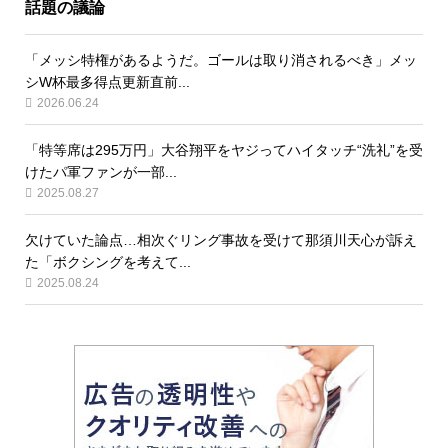
話題の議論
「メッシ特権があるようだ。ゴールは取り消されるべき」メッ
シW杯最多得点更新直前...
2026.06.24
「特等席は295万円」大谷翔平をヤジってハイタッチ“洗礼”を受
けたパ軍ファンが一部...
2025.08.27
欠けていた論点…相次ぐリング事故を受けて那須川天心が訴え
た「ボクシングを考えて...
2025.08.24