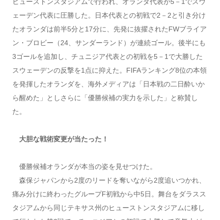
ヒューストンスタジアムで行われ、オランダ代表が5－1でスウ
ェーデン代表に圧勝した。日本代表との初戦で2－2と引き分け
たオランダは前半5分と17分に、先発に抜擢されたFWブライア
ン・ブロビー（24、サンダーランド）が連続ゴール。後半にも
3ゴールを追加し、チュニジア代表との初戦を5－1で大勝した
スウェーデンの反撃を1点に抑えた。FIFAランキング8位の本領
を発揮したオランダを、海外メディアは「日本戦の二日酔いか
ら醒めた」としさらに「優勝候補の実力を示した」と称賛し
た。
大胆な戦術変更が当たった！
優勝候補オランダが本当の姿を見せつけた。
森保ジャパンから2度のリードを奪いながら2度追いつかれ、
痛み分けに終わったグループF初戦から中5日。舞台をダラスス
タジアムから同じテキサス州のヒューストンスタジアムに移し