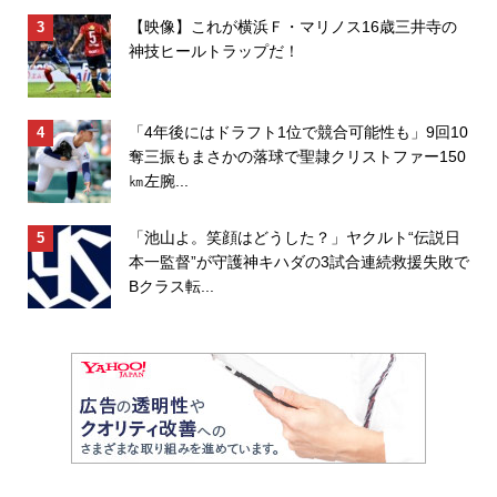
【映像】これが横浜Ｆ・マリノス16歳三井寺の
神技ヒールトラップだ！
「4年後にはドラフト1位で競合可能性も」9回10
奪三振もまさかの落球で聖隷クリストファー150
㎞左腕...
「池山よ。笑顔はどうした？」ヤクルト“伝説日
本一監督”が守護神キハダの3試合連続救援失敗で
Bクラス転...