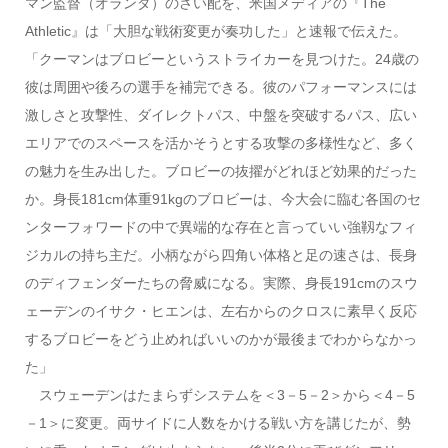
マン監督（オランダ）のさい配を、米国メディアの『The
Athletic』は「大胆な戦術変更が奏功した」と速報で伝えた。
「クーマンはブロビーというストライカーを見つけた。24歳の
彼は周囲や後ろの選手を補完できる。彼のパフォーマンスには
激しさと攻撃性、ダイレクトパス、中盤を突破するパス、広い
エリアでのスペースを活かそうとする攻撃の多様性など、多く
の魅力を生み出した。ブロビーの抜擢がどれほど効果的だった
か。身長181cm体重91kgのブロビーは、今大会に臨む各国のセ
ンターフォワードの中で異端的な存在と言っていい強靱なフィ
ジカルの持ち主だ。小柄ながら四角い体格と足の速さは、長身
のディフェンダーたちの脅威になる。実際、身長191cmのスウ
ェーデンのイサク・ヒエンは、左右からのクロスに素早く反応
するブロビーをどう止めればいいのかが最後までわからなかっ
た」
スウェーデンはたまらずシステムを＜3－5－2＞から＜4－5
－1＞に変更。両サイドに人数をかける戦い方を講じたが、勢